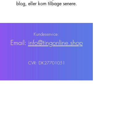
blog, eller kom tilbage senere.
Kundeservice:
Email:
info@tingonline.shop
CVR: DK27701051
Shop
Levering&Retur
Privatlivspolitik
Handelsbetingelser
Kontakt