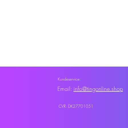
Kundeservice:
Email:
info@tingonline.shop
CVR: DK27701051