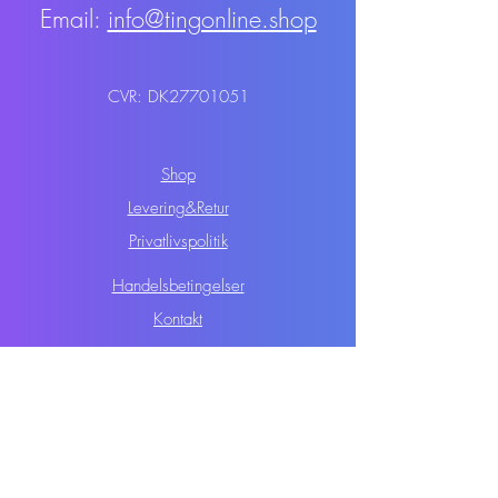
Email:
info@tingonline.shop
CVR: DK27701051
Shop
Levering&Retur
Privatlivspolitik
Handelsbetingelser
Kontakt
@2026 Tingonline.shop