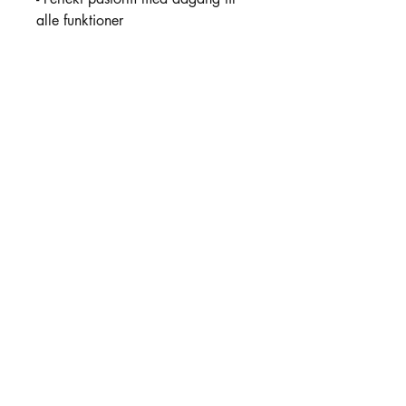
alle funktioner
Kundeservice:
Email:
info@tingonline.shop
CVR: DK27701051
Shop
Levering&Retur
Privatlivspolitik
Handelsbetingelser